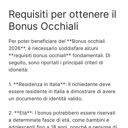
Requisiti per ottenere il
Bonus Occhiali
Per poter beneficiare del **Bonus occhiali
2026**, è necessario soddisfare alcuni
**requisiti bonus occhiali** fondamentali. Di
seguito, sono riportati i principali criteri di
idoneità:
1. **Residenza in Italia**: Il richiedente deve
essere residente in Italia e dimostrare di avere
un documento di identità valido.
2. **Età**: I bonus potrebbero essere riservati
a determinate fasce di età, come bambini e
adolescenti fino a 18 anni, nonché a persone di