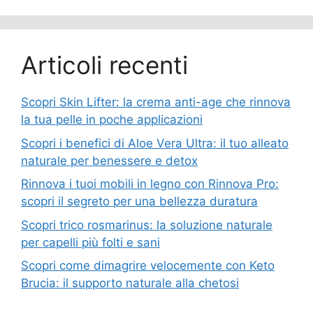
Articoli recenti
Scopri Skin Lifter: la crema anti-age che rinnova
la tua pelle in poche applicazioni
Scopri i benefici di Aloe Vera Ultra: il tuo alleato
naturale per benessere e detox
Rinnova i tuoi mobili in legno con Rinnova Pro:
scopri il segreto per una bellezza duratura
Scopri trico rosmarinus: la soluzione naturale
per capelli più folti e sani
Scopri come dimagrire velocemente con Keto
Brucia: il supporto naturale alla chetosi