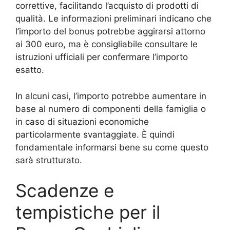
correttive, facilitando l’acquisto di prodotti di
qualità. Le informazioni preliminari indicano che
l’importo del bonus potrebbe aggirarsi attorno
ai 300 euro, ma è consigliabile consultare le
istruzioni ufficiali per confermare l’importo
esatto.
In alcuni casi, l’importo potrebbe aumentare in
base al numero di componenti della famiglia o
in caso di situazioni economiche
particolarmente svantaggiate. È quindi
fondamentale informarsi bene su come questo
sarà strutturato.
Scadenze e
tempistiche per il